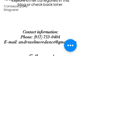
Explore other categories in this
blog or check back later.
Consejos para
bloguear
Contact information:
Phone
:
(917) 753-0404
E-mail:
andreaelmoredance@gmail.com
Follow me !
© Copyright 2019 Andrea Elmore
Dance