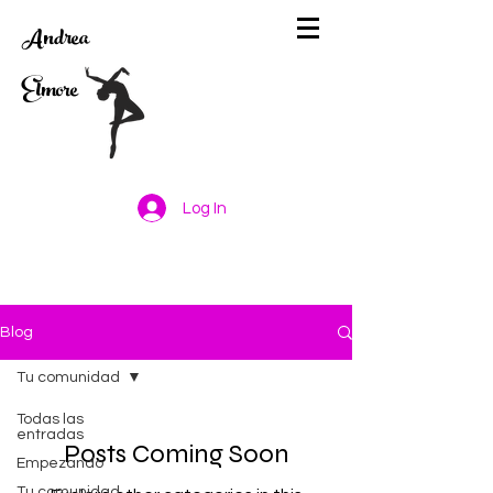
Andrea
Elmore
Log In
Blog
Tu comunidad
Todas las
entradas
Posts Coming Soon
Empezando
Tu comunidad